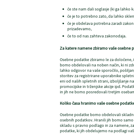
če ste nam dali soglasje (ki ga lahko k
če je to potrebno zato, da lahko skl
če je obdelava potrebna zaradi zakonit
prizadevamo,
če to od nas zahteva zakonodaja.
Za katere namene zbiramo vaše osebne 
Osebne podatke zbiramo le za določene, i
bomo obdelovali na noben način, ki ni zd
lahko odgovor na vaše sporočilo, pošilja
storitev za registrirane uporabnike spletni
eni od naših spletnih strani, izboljšanje n
promocijske in trženjske akcije ipd. Poda
in jih ne bomo posredovali tretjim oseba
Koliko časa hranimo vaše osebne podatk
Osebne podatke bomo obdelovali skladno
osebnih podatkov. Hranili jih bomo samo t
skladu s pravno podlago in za namene, za
podatke, ki jih obdelujemo na podlagi va