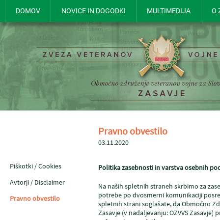
DOMOV
NOVICE IN DOGODKI
MULTIMEDIJA
O 
Pravno obvestilo
03.11.2020
Piškotki / Cookies
Politika zasebnosti in varstva osebnih p
Avtorji / Disclaimer
Na naših spletnih straneh skrbimo za za
potrebe po dvosmerni komunikaciji posre
Pravno obvestilo
spletnih strani soglašate, da Območno Zd
Zasavje (v nadaljevanju: OZVVS Zasavje) pr