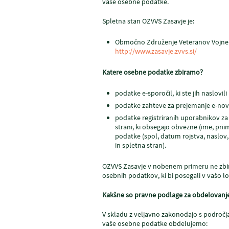
vaše osebne podatke.
Spletna stan OZVVS Zasavje je:
Območno Združenje Veteranov Vojne z
http://www.zasavje.zvvs.si/
Katere osebne podatke zbiramo?
podatke e-sporočil, ki ste jih naslovil
podatke zahteve za prejemanje e-novic
podatke registriranih uporabnikov z
strani, ki obsegajo obvezne (ime, pri
podatke (spol, datum rojstva, naslov, 
in spletna stran).
OZVVS Zasavje v nobenem primeru ne zbir
osebnih podatkov, ki bi posegali v vašo l
Kakšne so pravne podlage za obdelovanj
V skladu z veljavno zakonodajo s področ
vaše osebne podatke obdelujemo: