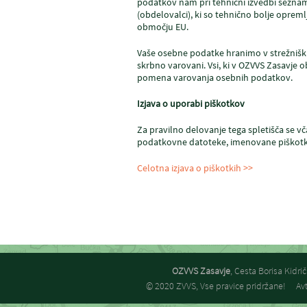
podatkov nam pri tehnični izvedbi sezna
(obdelovalci), ki so tehnično bolje oprem
območju EU.
Vaše osebne podatke hranimo v strežniških
skrbno varovani. Vsi, ki v OZVVS Zasavje
pomena varovanja osebnih podatkov.
Izjava o uporabi piškotkov
Za pravilno delovanje tega spletišča se v
podatkovne datoteke, imenovane piškotki. 
Celotna izjava o piškotkih >>
OZVVS Zasavje
, Cesta Borisa Kidr
© 2020 ZVVS, Vse pravice pridržane!
Avt