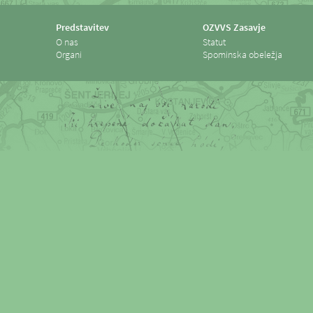
Predstavitev
OZVVS Zasavje
O nas
Statut
Organi
Spominska obeležja