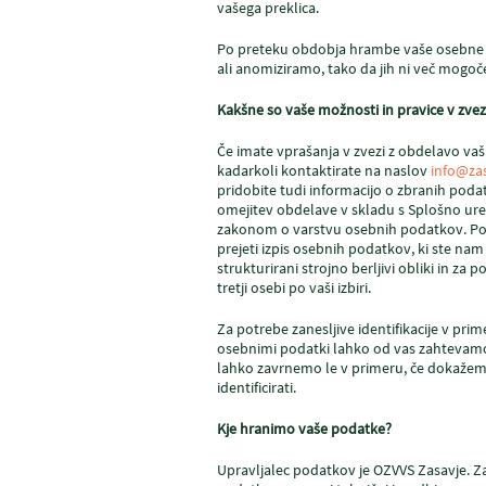
vašega preklica.
Po preteku obdobja hrambe vaše osebne p
ali anomiziramo, tako da jih ni več mogo
Kakšne so vaše možnosti in pravice v zve
Če imate vprašanja v zvezi z obdelavo va
kadarkoli kontaktirate na naslov
info@zas
pridobite tudi informacijo o zbranih podat
omejitev obdelave v skladu s Splošno ure
zakonom o varstvu osebnih podatkov. Pod
prejeti izpis osebnih podatkov, ki ste nam
strukturirani strojno berljivi obliki in za 
tretji osebi po vaši izbiri.
Za potrebe zanesljive identifikacije v prime
osebnimi podatki lahko od vas zahtevam
lahko zavrnemo le v primeru, če dokažem
identificirati.
Kje hranimo vaše podatke?
Upravljalec podatkov je OZVVS Zasavje. Z